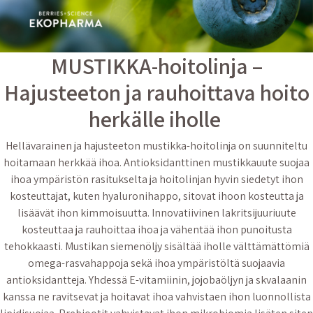
MUSTIKKA-hoitolinja –
Hajusteeton ja rauhoittava hoito
herkälle iholle
Hellävarainen ja hajusteeton mustikka-hoitolinja on suunniteltu
hoitamaan herkkää ihoa. Antioksidanttinen mustikkauute suojaa
ihoa ympäristön rasitukselta ja hoitolinjan hyvin siedetyt ihon
kosteuttajat, kuten hyaluronihappo, sitovat ihoon kosteutta ja
lisäävät ihon kimmoisuutta. Innovatiivinen lakritsijuuriuute
kosteuttaa ja rauhoittaa ihoa ja vähentää ihon punoitusta
tehokkaasti. Mustikan siemenöljy sisältää iholle välttämättömiä
omega-rasvahappoja sekä ihoa ympäristöltä suojaavia
antioksidantteja. Yhdessä E-vitamiinin, jojobaöljyn ja skvalaanin
kanssa ne ravitsevat ja hoitavat ihoa vahvistaen ihon luonnollista