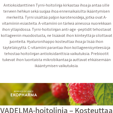
Antioksidanttinen Tyrni-hoitolinja kirkastaa ihoa ja antaa sille
terveen hehkun sekä suojaa ihoa ennenaikaisilta ikääntymisen
merkeiltä. Tyrni sisältää paljon karotenoideja, jotka ovat A-
vitamiinin esiasteita. A-vitamiini on tärkeä ainesosa nuorekkaan
ihon ylläpidossa. Tyrni-hoitolinjan anti-age -peptidit tehostavat
kollageenin muodostusta, ne lisäävät ihon kiinteyttä ja silottavat
juonteita. Hyaluronihappo kosteuttaa ihoa ja lisää ihon
täyteläisyyttä. C-vitamiini parantaa ihon kollageenisynteesiä ja
tehostaa hoitolinjan antioksidanttisia vaikutuksia. Prebiootit
tukevat ihon luontaista mikrobikantaa ja auttavat ehkäisemään
ikääntymisen vaikutuksia.
VADELMA-hoitolinja – Kosteuttaa