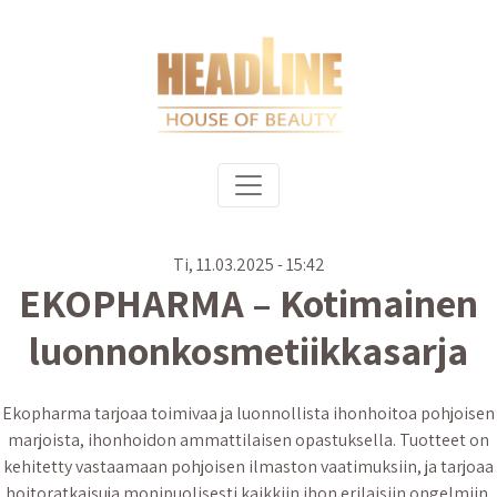
Hyppää pääsisältöön
Päävalikko
Ti, 11.03.2025 - 15:42
EKOPHARMA – Kotimainen
luonnonkosmetiikkasarja
Ekopharma tarjoaa toimivaa ja luonnollista ihonhoitoa pohjoisen
marjoista, ihonhoidon ammattilaisen opastuksella. Tuotteet on
kehitetty vastaamaan pohjoisen ilmaston vaatimuksiin, ja tarjoaa
hoitoratkaisuja monipuolisesti kaikkiin ihon erilaisiin ongelmiin.