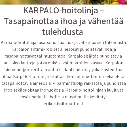
KARPALO-hoitolinja –
Tasapainottaa ihoa ja vähentää
tulehdusta
Karpalo-hoitolinja tasapainottaa ihoa ja vähentää sen tulehdusta.
Karpalon antimikrobiset ainesosat puhdistavat ihoa ja
tasapainottavat talintuotantoa. Karpalo sisältää puhdistavia
antioksidantteja, jotka ehkäisevät mikrobien kasvua. Karpalon
siemenöljy on erittäin antioksidanttinen öljy, joka kosteuttaa
ihoa. Karpalo-hoitolinja sisältää ihon talintuotantoa sekä pH:ta
tasapainottavia ainesosia. Piparminttuöljy raikastaa ja puhdistaa
ihoa sekä supistaa ihohuokosia. Karpalo-hoitolinjaan kuuluvat
myös herkälle iholle ja ruusufinnille kehitetyt
erikoishoitotuotteet