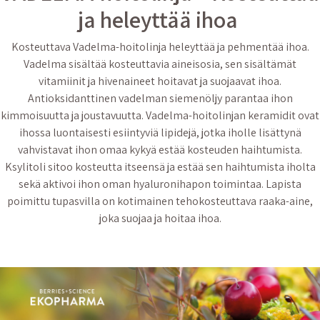
ja heleyttää ihoa
Kosteuttava Vadelma-hoitolinja heleyttää ja pehmentää ihoa.
Vadelma sisältää kosteuttavia aineisosia, sen sisältämät
vitamiinit ja hivenaineet hoitavat ja suojaavat ihoa.
Antioksidanttinen vadelman siemenöljy parantaa ihon
kimmoisuutta ja joustavuutta. Vadelma-hoitolinjan keramidit ovat
ihossa luontaisesti esiintyviä lipidejä, jotka iholle lisättynä
vahvistavat ihon omaa kykyä estää kosteuden haihtumista.
Ksylitoli sitoo kosteutta itseensä ja estää sen haihtumista iholta
sekä aktivoi ihon oman hyaluronihapon toimintaa. Lapista
poimittu tupasvilla on kotimainen tehokosteuttava raaka-aine,
joka suojaa ja hoitaa ihoa.