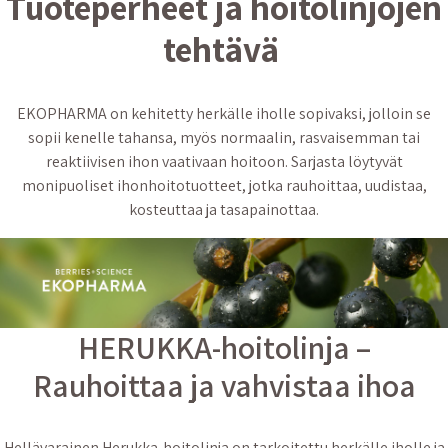
Tuoteperheet ja hoitolinjojen
tehtävä
EKOPHARMA on kehitetty herkälle iholle sopivaksi, jolloin se
sopii kenelle tahansa, myös normaalin, rasvaisemman tai
reaktiivisen ihon vaativaan hoitoon. Sarjasta löytyvät
monipuoliset ihonhoitotuotteet, jotka rauhoittaa, uudistaa,
kosteuttaa ja tasapainottaa.
HERUKKA-hoitolinja –
Rauhoittaa ja vahvistaa ihoa
Hellävarainen Herukka-hoitolinja on tarkoitettu herkälle iholle ja