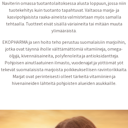
Naviterin omassa tuotantolaitoksessa alusta loppuun, jossa niin
tuotekehitys kuin tuotanto tapahtuvat. Valtaosa marja- ja
kasvipohjaisista raaka-aineista valmistetaan myös samalla
tehtaalla. Tuotteet eivät sisällä väriaineita tai mitään muuta
ylimääräistä.
EKOPHARMA ja sen hoito teho perustuu suomalaisiin marjoihin,
jotka ovat täynnä iholle välttämättömiä vitamiineja, omega-
öljyjä, kivennäisaineita, polyfenoleita ja antioksidantteja.
Pohjoisen ainutlaatuinen ilmasto, vuodenajat ja yöttömät yöt
tekevät suomalaisista marjoista poikkeuksellisen ravintorikkaita.
Marjat ovat perinteisesti olleet tärkeitä vitamiinien ja
hivenaineiden lähteitä pohjoisten alueiden asukkaille.