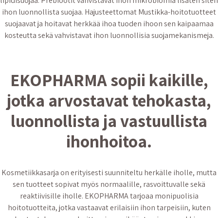
lipidisuojaa. Prebiootit vahvistavat ihon mikrobiomia lisäten siten
ihon luonnollista suojaa. Hajusteettomat Mustikka-hoitotuotteet
suojaavat ja hoitavat herkkää ihoa tuoden ihoon sen kaipaamaa
kosteutta sekä vahvistavat ihon luonnollisia suojamekanismeja.
EKOPHARMA sopii kaikille,
jotka arvostavat tehokasta,
luonnollista ja vastuullista
ihonhoitoa.
Kosmetiikkasarja on erityisesti suunniteltu herkälle iholle, mutta
sen tuotteet sopivat myös normaalille, rasvoittuvalle sekä
reaktiivisille iholle. EKOPHARMA tarjoaa monipuolisia
hoitotuotteita, jotka vastaavat erilaisiin ihon tarpeisiin, kuten