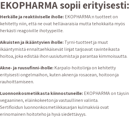
EKOPHARMA sopii erityisesti:
Herkälle ja reaktiiviselle iholle:
EKOPHARMA:n tuotteet on
kehitetty niin, että ne ovat hellävaraisia mutta tehokkaita myös
herkästi reagoiville ihotyypeille.
Aikuisten ja ikääntyvien iholle:
Tyrni-tuotteet ja muut
ikääntymistä ennaltaehkäisevät linjat tarjoavat ravinteikasta
hoitoa, joka edistää ihon uusiutumista ja parantaa kimmoisuutta.
Akne- ja ruusufinni-iholle:
Karpalo-hoitolinja on kehitetty
erityisesti ongelmaihon, kuten aknen ja rosacean, hoitoon ja
rauhoittamiseen.
Luonnonkosmetiikasta kiinnostuneille:
EKOPHARMA on täysin
vegaaninen, eläinkokeeton ja vastuullinen valinta.
Sertifioidun luonnonkosmetiikkasarjan kulmakiviä ovat
erinomainen hoitoteho ja hyvä siedettävyys.