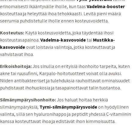
erinomaisesti ikääntyvälle iholle, kun taas
Vadelma-booster
kosteuttaa ja heleyttää ihoa tehokkaasti. Levitä pieni määrä
seerumia puhdistetulle iholle ennen kosteusvoidetta.
Kosteutus:
Käytä kosteusvoidetta, joka täydentää ihosi
kosteustasapainoa.
Vadelma-kasvovoide
tai
Mustikka-
kasvovoide
ovat loistavia valintoja, jotka kosteuttavat ja
vahvistavat ihoa.
Erikoishoitoja:
Jos sinulla on erityisiä ihonhoito tarpeita, kuten
akne tai ruusufinni, Karpalo-hoitotuotteet voivat olla avuksi.
Niiden antibakteeriset ja tulehduksia rauhoittavat ominaisuudet
puhdistavat ihohuokosia ja tasapainottavat talin tuotantoa.
Silmänympärysihonhoito:
Jos haluat hoitaa herkkiä
silmänympäryksiä,
Tyrni-silmänympärysvoide
on hyödyllinen
valinta, sillä sen hyaluronihappo ja peptidit yhdessä C-vitamiinin
kanssa kosteuttavat ihoa ja edistävät ihon kimmoisuutta.