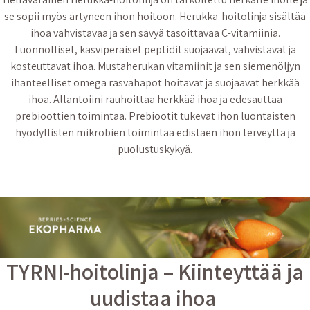
se sopii myös ärtyneen ihon hoitoon. Herukka-hoitolinja sisältää
ihoa vahvistavaa ja sen sävyä tasoittavaa C-vitamiinia.
Luonnolliset, kasviperäiset peptidit suojaavat, vahvistavat ja
kosteuttavat ihoa. Mustaherukan vitamiinit ja sen siemenöljyn
ihanteelliset omega rasvahapot hoitavat ja suojaavat herkkää
ihoa. Allantoiini rauhoittaa herkkää ihoa ja edesauttaa
prebioottien toimintaa. Prebiootit tukevat ihon luontaisten
hyödyllisten mikrobien toimintaa edistäen ihon terveyttä ja
puolustuskykyä.
TYRNI-hoitolinja – Kiinteyttää ja
uudistaa ihoa