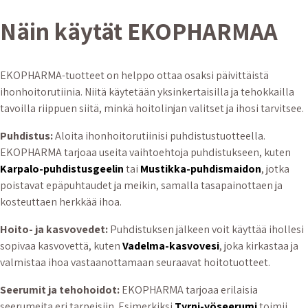
Näin käytät EKOPHARMAA
EKOPHARMA-tuotteet on helppo ottaa osaksi päivittäistä
ihonhoitorutiinia. Niitä käytetään yksinkertaisilla ja tehokkailla
tavoilla riippuen siitä, minkä hoitolinjan valitset ja ihosi tarvitsee.
Puhdistus:
Aloita ihonhoitorutiinisi puhdistustuotteella.
EKOPHARMA tarjoaa useita vaihtoehtoja puhdistukseen, kuten
Karpalo-puhdistusgeelin
tai
Mustikka-puhdismaidon
, jotka
poistavat epäpuhtaudet ja meikin, samalla tasapainottaen ja
kosteuttaen herkkää ihoa.
Hoito- ja kasvovedet:
Puhdistuksen jälkeen voit käyttää ihollesi
sopivaa kasvovettä, kuten
Vadelma-kasvovesi
, joka kirkastaa ja
valmistaa ihoa vastaanottamaan seuraavat hoitotuotteet.
Seerumit ja tehohoidot:
EKOPHARMA tarjoaa erilaisia
seerumeita eri tarpeisiin. Esimerkiksi
Tyrni-yöseerumi
toimii