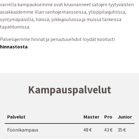
varrella kampauksemme ovat kruunanneet satojen tyytyväisten
asiakkaidemme illan vanhojentansseissa, ylioppilasjuhlissa,
syntymäpäivillä, häissä, pikkujouluissa ja muissa tärkeissä
tapahtumissa.
Palvelujemme hinnat ja peruutusehdot löydät kootusti
hinnastosta
.
Kampauspalvelut
Palvelut
Master
Pro
Junior
Föönikampaus
48 €
43 €
35 €